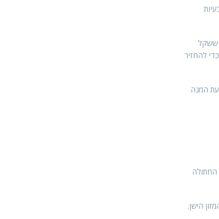
עיות
ר ששקל
די להחזיר
יעת המנה
 החתולה