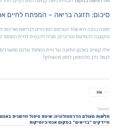
מה לעשות במקום
: הבטיחו גישה קבועה למים נקיים, החליפ
סיכום: תזונה בריאה – המפתח לחיים אר
תזונה נכונה היא אחד הגורמים המרכזיים לבריאות ואריכות ימ
והקשבה להמלצות וטרינרים, תוכלו להבטיח לחיית המחמד של
אילו קשיים בארגון התזונה של חיית המחמד שלכם מתעוררים א
לגמול כלב מלהתחנן למזון מהשולחן?
He
Newer
חדשות מעולם הדרמטולוגיה: שיטת טיפול חדשנית באמצ
חיידקים "בריאים" במקום אנטיביוטיקות