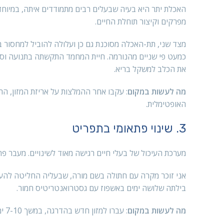
האכלת יתר היא בעיה שבעלים רבים מתמודדים איתה, במיוחד 
מפרקים וקיצור תוחלת החיים.
מצד שני, תת-האכלה מסוכנת גם כן ועלולה להוביל למחסור בח
כמעט פי שניים מהנורמה. חיית המחמד התקשתה בתנועה וסב
את הכלב למשקל בריא.
מה לעשות במקום
: עקבו אחר ההמלצות על אריזת המזון, ה
האופטימלית.
3. שינוי פתאומי בתפריט
מערכת העיכול של בעלי חיים רגישה מאוד לשינויים. מעבר פת
אני זוכר מקרה עם חתולה בשם מורה, שבעליה החליטה להעבי
בילתה שלושה ימים באשפוז עם גסטרואנטריטיס חמור.
מה לעשות במקום
: עברו למזון חדש בהדרגה, במשך 7-10 ימים, כשאתם מגדילים בהדרגה את חלק המזון החדש ומפחיתים את כמות המזון הישן.