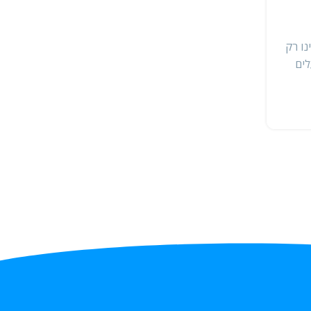
פורסם על ידי
מרפאה וטרינרית
חברינו בעלי ארבע הרגליים מזדקנים מהר יותר מבני א
נו רק
ולמרות שהשיער האפור על פניהם מעורר חיבה ורוך, השי
לים
הגיליים דורשים תשומת לב וטיפ...
המשך קריאה