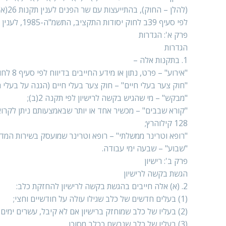
לפי סעיף 39ב לחוק יסודות התקציב, התשמ"ה-1985, לענין תקנה 20(ג) אני מתקין תקנות אלה:
פרק א': הגדרות
הגדרות
1. בתקנות אלה –
"אירוע" – פרט, נתון או מידע החייבים בדיווח לפי סעיף 8 לחוק ותקנה 14;
"חוק צער בעלי חיים" – חוק צער בעלי חיים (הגנה על בעלי חיים
"מבקש" – מי שהגיש בקשה לרישיון לפי תקנה 2(ב);
128 קילוהרץ;
"רופא וטרינר ממשלתי" – רופא וטרינר שמועסק בשירות המדי
"שבוע" – שבעה ימי עבודה.
פרק ב': רישיון
הגשת בקשה לרישיון
2. (א) אלה חייבים בהגשת בקשה לרישיון להחזקת כלב:
(1) בעלים חדשים של כלב שגילו עולה על חודשיים וחצי;
(2) בעליו של כלב שמוחזק ברישיון אם לא קיבל, עשרים ימים לפני פקיעת תוקף הרישיון, טופס רישיון חדש;
(3) בעליו של כלב שנרשם ככלב מסוכן.