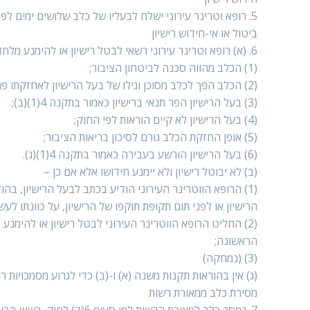
5. רופא וטרינר עירוני ישלח לבעליו של כלב שלושים ימים לפחות לפני פקיעת תוקף רישיון להחזקת כלב שבבעלותו, טופס רישיון חדש.
ביטול או אי-חידוש רישיון
6. (א) רופא וטרינר עירוני רשאי לבטל רישיון או להימנע מלחדשו אם התקיימו אחד או יותר מאלה:
(1) הכלב מהווה סכנה לביטחון הציבור;
(2) הכלב הפך לכלב מסוכן וגילו של בעל הרישיון לאחזקתו פחות מ-18 שנים;
(3) בעל הרישיון הפר תנאי ברישיון כאמור בתקנה 4(1)(ב);
(4) בעל הרישיון לא קיים הוראות לפי החוק;
(5) אופן החזקת הכלב גורם לסיכון בריאות הציבור;
(6) בעל הרישיון הורשע בעבירה כאמור בתקנה 4(1)(ג).
(ב) לא יבוטל רישיון ולא יימנע חידושו אלא אם כן –
הרישיון או לפני תום תקופת תוקפו של הרישיון, על כוונתו לעשו
הראשונה;
(3) (נמחקה)
(ג) אין בהוראות תקנות משנה (א) ו-(ב) כדי לגרוע מסמכויות רופא וטר
מסירת כלב ממאורת רשות