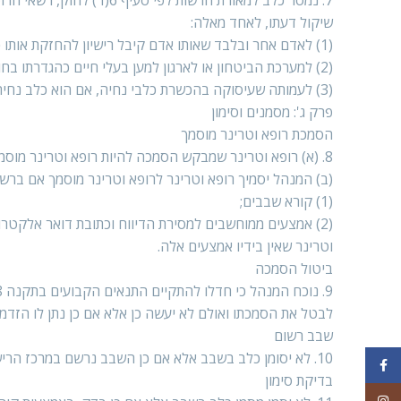
שיקול דעתו, לאחד מאלה:
(1) לאדם אחר ובלבד שאותו אדם קיבל רישיון להחזקת אותו כלב;
(2) למערכת הביטחון או לארגון למען בעלי חיים כהגדרתו בחוק צער בעלי חיים;
(3) לעמותה שעיסוקה בהכשרת כלבי נחיה, אם הוא כלב נחיה ובתנאי שהעמותה הסכימה לקבלו; כלב כאמור בפסקה זו יימסר בלא תשלום.
פרק ג': מסמנים וסימון
הסמכת רופא וטרינר מוסמך
8. (א) רופא וטרינר שמבקש הסמכה להיות רופא וטרינר מוסמך, יגיש למנהל בקשה בכתב לפי טופס 5 שבתוספת הראשונה.
(ב) המנהל יסמיך רופא וטרינר לרופא וטרינר מוסמך אם בר
(1) קורא שבבים;
(2) אמצעים ממוחשבים למסירת הדיווח וכתובת דואר אלקטרו
וטרינר שאין בידיו אמצעים אלה.
ביטול הסמכה
לבטל את הסמכתו ואולם לא יעשה כן אלא אם כן נתן לו הזדמנו
שבב רשום
10. לא יסומן כלב בשבב אלא אם כן השבב נרשם במרכז הרישום ובידי המסמן אישור הרשם המעיד על כך.
Facebook
בדיקת סימון
Instagram