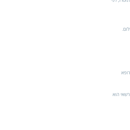
ופא הווטרינר העירוני, לאחר שחלפו המועדים הקבועים בסעיף 17 לחוק, למסרו, לפי
רופא
 אלה, רשאי הוא