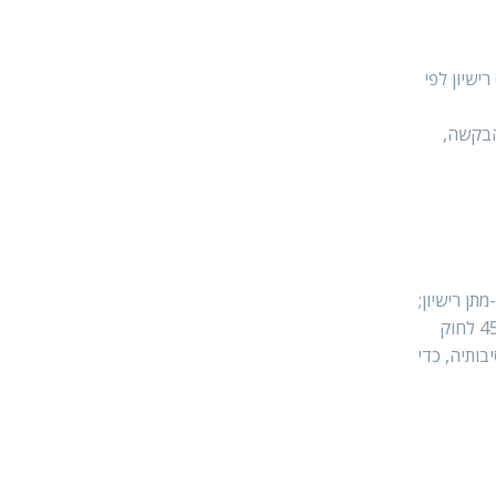
ישיון לפי
הבקשה,
תן רישיון;
(ג) הצהיר המבקש, בבקשה לרישיון להחזקת כלב, כי הורשע בעבירות לפי חוק זה, לפי חוק צער בעלי חיים או לפי סעיפים 338(6) ו-451 לחוק
בותיה, כדי