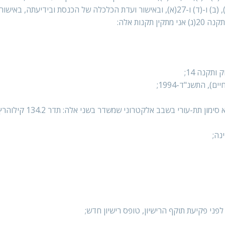
(להלן – החוק), בהתייעצות עם שר הפנים לענין תקנות 26(א), (ב) ו-(ד) ו-27(א), ובאישור ועדת הכלכלה של הכנסת ובידי
), התשנ"ד-1994;
"קורא שבבים" – מכשיר אחד או יותר שבאמצעותם ניתן לקרוא סימון תת-עו
נה;