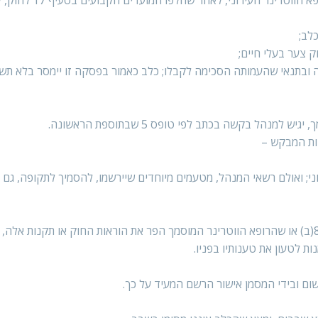
7. נמסר כלב למאורת הרשות לפי סעיף 6(ד) לחוק, רשאי הר
שות המבקש –
ני; ואולם רשאי המנהל, מטעמים מיוחדים שיירשמו, להסמיך לתקופה, גם 
9. נוכח המנהל כי חדלו להתקיים התנאים הקבועים בתקנה 8(ב) או שהרופא הווטרינר המוסמך הפר את הוראות החוק או תקנות
ת לטעון את טענותיו בפניו.