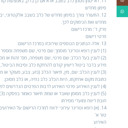
11. לא יסמן מסמן כלב בשבב אלא אם כן בדק, באמצעות קורא שבבים, ומצא שהכלב איננו מסומן בשבב.
סימון מחדש
WhatsApp
12. התעורר צורך בסימון מחדש של כלב בשבב אלקטרוני, יב
מחדש ואת הנימוקים לכך.
פרק ד': מרכז רישום
פרטי רישום
13. אלה הנתונים הנוספים שירוכזו במרכז הרישום:
(1) לענין רופא וטרינר מוסמך: שם פרטי, שם משפחה ומספר רישיון לעסוק ברפואה וטרינרית;
(2) לענין בעל הכלב: שם פרטי, שם משפחה, מס' זהות או מס
מידע בדבר ביטול רישיון קודם להחזקת כלב וסיבות הביטול, 
(3) לענין הכלב: שם, מין, תיאור הכלב (גזע, צבע, מעוקר או 
כתובת מקום אחזקתו, היות הכלב כלב נחיה, או כלב מסוכן;
(4) לענין האירוע: פרטי האירוע לרבות הפרטים הנדרשים לפי פסקאות (1) עד (3);
(5) לענין כלב מסומן שאבד או שמת: תיאור כאמור בפסקה (3), פרטי הסימון והתאריך שבו אבד הכלב או מת.
חובת דיווח ומועדי מסירתו
14. (א) רופא וטרינר עירוני ידווח למרכז הרישום על האירועים המפורטים להלן בטור א' לא יאוחר מהמועדים הרשומים לצדם בטור ב':
טור א'
האירוע