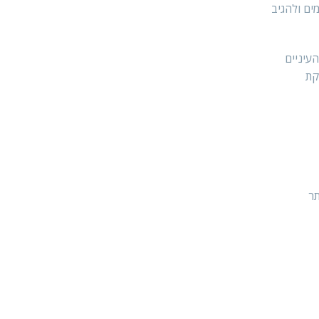
ים ולהגיב
עיניים
קת
תר