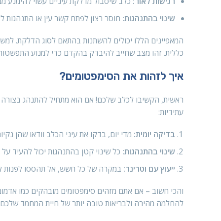
רגישות לאור:
כלב שיסבול מדלקת עיניים עשוי להימנע ממ
שינוי בהתנהגות:
חוסר רצון לפתח קשר עין או התנהגות לא
המאפיינים הללו יכולים להשתנות בהתאם לסוג הדלקת. למשל,
כללית. זהו מצב שחייב להיבדק בהקדם כדי למנוע התפשטות 
איך לזהות את הסימפטומים?
ראשית, הקשיבו לכלב שלכם! אם הוא מתחיל להתנהג בצורה שונ
עתידיות:
בדיקה יומית:
מדי יום, בדקו את עיני הכלב וודאו שהן נקי
שינוי בהתנהגות:
כל שינוי קטן בהתנהגות יכול להעיד על ב
ייעוץ עם וטרינר:
במקרה של כל חשש, אל תהססו לפנות לו
והכי חשוב – אם אתם מזהים סימפטומים מובהקים כמו אדמומי
להחלמה מהירה ולבריאות טובה יותר של חיית המחמד שלכם!