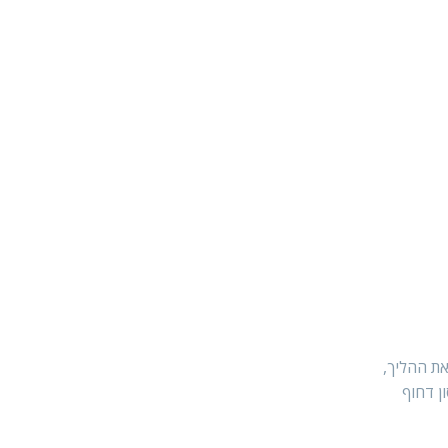
את ההליך,
ן דחוף