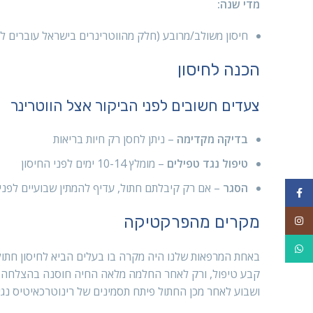
מדי שנה:
חיסון משולב/מרובע (חלק מהווטרינרים בישראל עוברים לל
הכנה לחיסון
צעדים חשובים לפני הביקור אצל הווטרינר
בדיקה מקדימה
– ניתן לחסן רק חיות בריאות
טיפול נגד טפילים
– מומלץ 10-14 ימים לפני החיסון
הסגר
– אם רק קיבלתם חתול, עדיף להמתין שבועיים לפני 
Facebook
מקרים מהפרקטיקה
Instagram
WhatsApp
באחת המרפאות שלנו היה מקרה בו בעלים הביא לחיסון חתול
קבע טיפול, ורק לאחר החלמה מלאה החיה חוסנה בהצלחה. זה
ושבוע לאחר מכן החתול פיתח תסמינים של רינוטרכאיטיס נגיפי ונדרש טיפול בכד