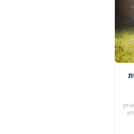
,
החזקת חתולים
החזקת כלבים
טיפול בחיות מחמד מבוגרות: מדר
ת
מקיף
פורסם על ידי
מרפאה וטרינרית
חברינו בעלי ארבע הרגליים מזדקנים מהר יותר מבני א
נו רק
ולמרות שהשיער האפור על פניהם מעורר חיבה ורוך, השי
לים
הגיליים דורשים תשומת לב וטיפ...
המשך קריאה