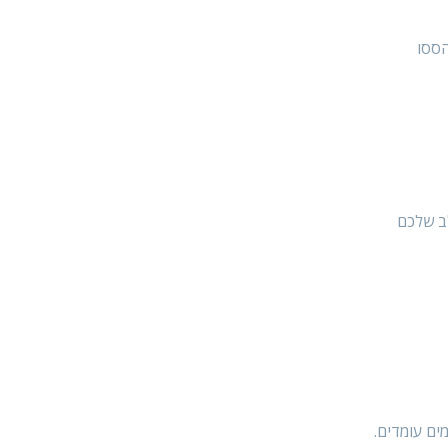
הססו
לב שלכם
ים עומדים.