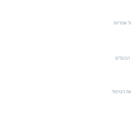
ל אחריות
 בגיל 6 שבועות ולעודד את הבעלים
את הטיפול