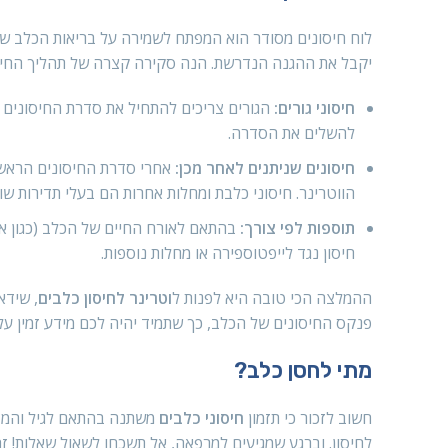
לוח חיסונים מסודר הוא המפתח לשמירה על בריאות הכלב ש
יקבל את ההגנה הנדרשת. הנה סקירה קצרה של תהליך החיסון
חיסוני גורים:
להשלים את הסדרה.
חיסונים שניתנים לאחר מכן:
אחרי סדרת החיסונים הראשו
הווטרינר. חיסוני כלבת ומחלות אחרות הם בעלי תדירות שו
תוספות לפי צורך:
בהתאם לאורח החיים של הכלב (כגון אם 
חיסון נגד לייפטוספירה או מחלות נוספות.
ההמלצה הכי טובה היא לפנות ל
וטרינר לחיסון כלבים
, שידא
פנקס החיסונים של הכלב, כך שתמיד יהיה לכם מידע זמין על 
מתי לחסן כלב?
חשוב לזכור כי תזמון
חיסוני כלבים
משתנה בהתאם לגיל והמצב
לחיסון. וברגע שמגיעים למרפאה, אל תשכחו לשאול שאלות! זה