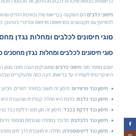
בריאותיות נוספות שיכולות לנבוע מהחיסון, אל תהססו לפנות 
חיסוני כלבים
הם השקעה בבריאות שלו ובאיכות החיים שהוא 
להתייעץ עם מקצוענים במרפאתנו מרפאת וטרינרי בטהובן. כך 
סוגי חיסונים לכלבים ומחלות נגדן מחס
סוגי חיסונים לכלבים ומחלות נגדן מחסנים כ
ישנם מספר סוגי
חיסוני כלבים
שמעניקים הגנה מפני מגוון ר
היא קריטית לשמירה על בריאותו. הנה כמה מהעיקריים שבהם
חיסון נגד פרווירוס:
חיסון זה חשוב במיוחד לגורים, מכיוו
חיסון נגד כלבת:
כלבת היא מחלה קטלנית שהעברת היא דרך 
חיסון נגד דלקת בכבד:
חיסון זה מגן מפני דלקת כבד נגי
חיסון נגד כלבלבת:
מדובר במחלה שנגרמת ממספר וירוסים 
Facebook
חיסון נגד לייפטוספירה:
מחלה זו מועברת דרך מים מזוהמי
Instagram