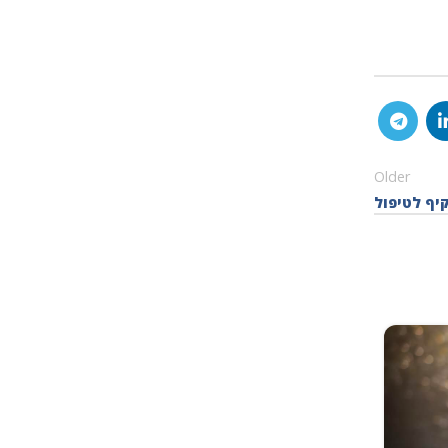
Older
יף לטיפול
19
ינו