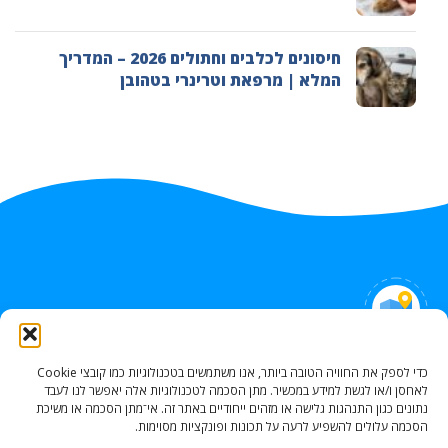
חיסונים לכלבים וחתולים 2026 – המדריך
המלא | מרפאת וטרינרי בטהובן
איך למצוא אותנו
כדי לספק את החוויה הטובה ביותר, אנו משתמשים בטכנולוגיות כמו קובצי Cookie
לאחסן ו/או לגשת למידע במכשיר. מתן הסכמה לטכנולוגיות אלה יאפשר לנו לעבד
Portzei Kele Acro 6, Nahariya
נתונים כגון התנהגות גלישה או מזהים ייחודיים באתר זה. אי־מתן הסכמה או משיכת
HaGdud 22, Akko
הסכמה עלולים להשפיע לרעה על תכונות ופונקציות מסוימות.