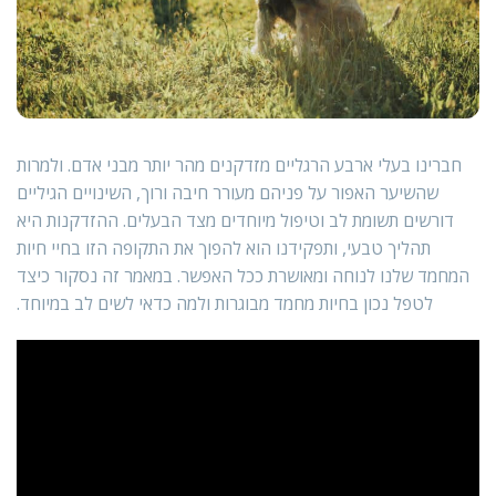
חברינו בעלי ארבע הרגליים מזדקנים מהר יותר מבני אדם. ולמרות
שהשיער האפור על פניהם מעורר חיבה ורוך, השינויים הגיליים
דורשים תשומת לב וטיפול מיוחדים מצד הבעלים. ההזדקנות היא
תהליך טבעי, ותפקידנו הוא להפוך את התקופה הזו בחיי חיות
המחמד שלנו לנוחה ומאושרת ככל האפשר. במאמר זה נסקור כיצד
לטפל נכון בחיות מחמד מבוגרות ולמה כדאי לשים לב במיוחד.