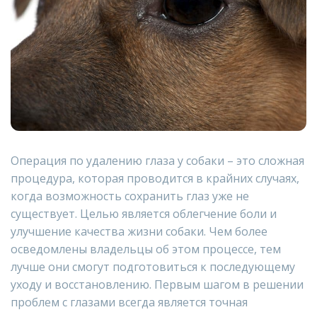
Операция по удалению глаза у собаки – это сложная
процедура, которая проводится в крайних случаях,
когда возможность сохранить глаз уже не
существует. Целью является облегчение боли и
улучшение качества жизни собаки. Чем более
осведомлены владельцы об этом процессе, тем
лучше они смогут подготовиться к последующему
уходу и восстановлению. Первым шагом в решении
проблем с глазами всегда является точная