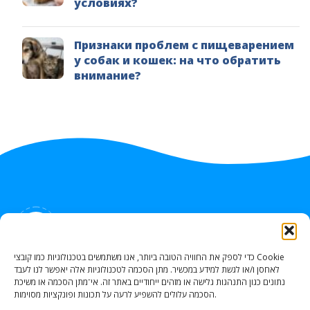
условиях?
Признаки проблем с пищеварением
у собак и кошек: на что обратить
внимание?
КАК НАС НАЙТИ
כדי לספק את החוויה הטובה ביותר, אנו משתמשים בטכנולוגיות כמו קובצי Cookie
לאחסן ו/או לגשת למידע במכשיר. מתן הסכמה לטכנולוגיות אלה יאפשר לנו לעבד
נתונים כגון התנהגות גלישה או מזהים ייחודיים באתר זה. אי־מתן הסכמה או משיכת
Portzei Kele Acro 6, Nahariya
הסכמה עלולים להשפיע לרעה על תכונות ופונקציות מסוימות.