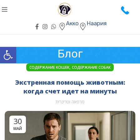
Акко
Наария
Открыть панель инструментов
Блог
,
СОДЕРЖАНИЕ КОШЕК
СОДЕРЖАНИЕ СОБАК
Экстренная помощь животным:
когда счет идет на минуты
מרפאה וטרינרית
30
МАЙ