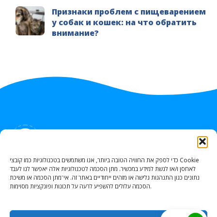
Признаки проблем с пищеварением
у собак и кошек: на что обратить
внимание?
КАК НАС НАЙТИ
כדי לספק את החוויה הטובה ביותר, אנו משתמשים בטכנולוגיות כמו קובצי Cookie
לאחסן ו/או לגשת למידע במכשיר. מתן הסכמה לטכנולוגיות אלה יאפשר לנו לעבד
נתונים כגון התנהגות גלישה או מזהים ייחודיים באתר זה. אי־מתן הסכמה או משיכת
Portzei Kele Acro 6, Nahariya
הסכמה עלולים להשפיע לרעה על תכונות ופונקציות מסוימות.
HaGdud 22, Akko