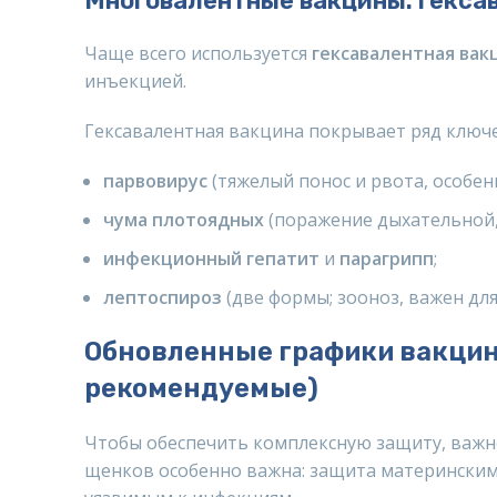
Многовалентные вакцины: гекса
Чаще всего используется
гексавалентная вак
инъекцией.
Гексавалентная вакцина покрывает ряд ключе
парвовирус
(тяжелый понос и рвота, особен
чума плотоядных
(поражение дыхательной,
инфекционный гепатит
и
парагрипп
;
лептоспироз
(две формы; зооноз, важен дл
Обновленные графики вакцина
рекомендуемые)
Чтобы обеспечить комплексную защиту, важн
щенков особенно важна: защита материнским