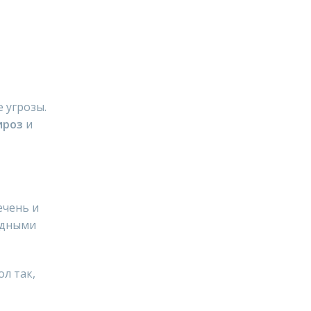
 угрозы.
ироз
и
ечень и
родными
л так,