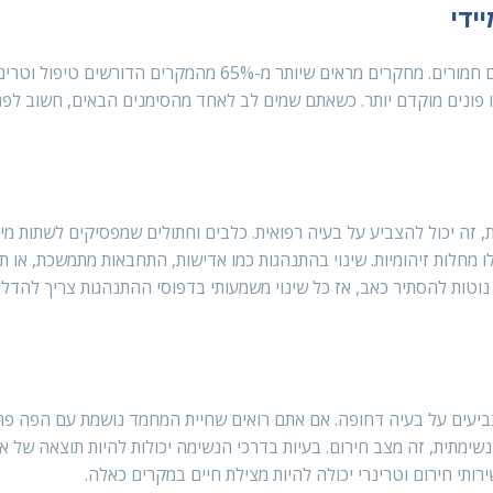
ידי
זיהוי מוקדם של סימני מחלה בחיות מחמד יכול למנוע סיבוכים חמורים. מחקרים מראים שיותר מ-65% מהמקר
ו פונים מוקדם יותר. כשאתם שמים לב לאחד מהסימנים הבאים, חשוב לפנ
המחמד שלכם מפסיקה לאכול במשך יותר מ-24 שעות, זה יכול להצביע על בעיה רפואית. כלבים וחתולים שמפסיקים לשת
ו מחלות זיהומיות. שינוי בהתנהגות כמו אדישות, התחבאות מתמשכת, או ת
נוטות להסתיר כאב, אז כל שינוי משמעותי בדפוסי ההתנהגות צריך להדלי
צביעים על בעיה דחופה. אם אתם רואים שחיית המחמד נושמת עם הפה פת
שימתית, זה מצב חירום. בעיות בדרכי הנשימה יכולות להיות תוצאה של אל
ירותי חירום וטרינרי יכולה להיות מצילת חיים במקרים כאלה.