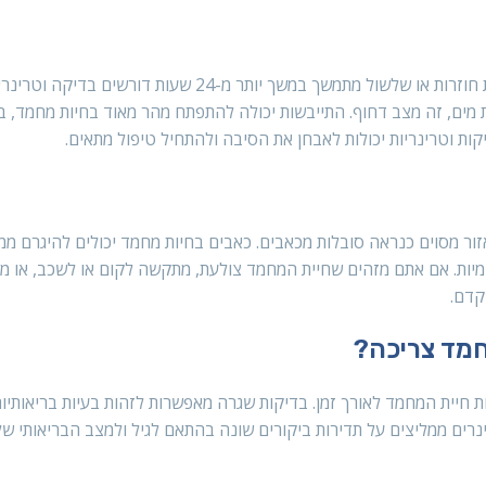
הקאה בודדת לא תמיד מצביעה על בעיה רצינית, אבל הקאות חוזרות או שלשול מתמשך במשך יותר מ-24 שעות דורשי
ת מים, זה מצב דחוף. התייבשות יכולה להתפתח מהר מאוד בחיות מחמד, ב
יקות וטרינריות יכולות לאבחן את הסיבה ולהתחיל טיפול מתאים.
ור מסוים כנראה סובלות מכאבים. כאבים בחיות מחמד יכולים להיגרם ממג
פנימיות. אם אתם מזהים שחיית המחמד צולעת, מתקשה לקום או לשכב, או מ
קדם.
חמד צריכה?
ת חיית המחמד לאורך זמן. בדיקות שגרה מאפשרות לזהות בעיות בריאותיו
ינרים ממליצים על תדירות ביקורים שונה בהתאם לגיל ולמצב הבריאותי של