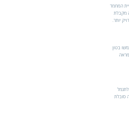
יית המחמד
ה מקבלת
יק יותר.
משו בטון
 מראה
לתגמל
ה סובלת