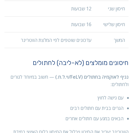
חיסון שני
12 שבועות
חיסון שלישי
16 שבועות
המשך
עדכונים שוטפים לפי המלצת הווטרינר
חיסונים מומלצים (לא-ליבה) לחתולים
נגיף לאוקמיה בחתולים (FeLV/וי.ל.ח.)
— חשוב במיוחד לגורים
ולחתולים:
עם גישה לחוץ
הגרים בבית עם חתולים רבים
הבאים במגע עם חתולים אחרים
הווטרינר יעריך את הסיכון ויכלול את החיסון בלוח האישי במידת