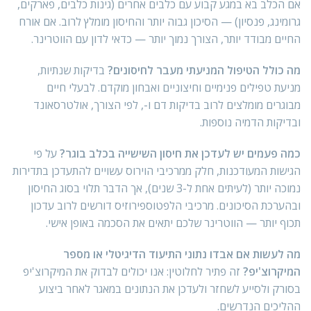
אם הכלב בא במגע קבוע עם כלבים אחרים (גינות כלבים, פארקים,
גרומינג, פנסיון) — הסיכון גבוה יותר והחיסון מומלץ לרוב. אם אורח
החיים מבודד יותר, הצורך נמוך יותר — כדאי לדון עם הווטרינר.
מה כולל הטיפול המניעתי מעבר לחיסונים?
בדיקות שנתיות,
מניעת טפילים פנימיים וחיצוניים ואבחון מוקדם. לבעלי חיים
מבוגרים מומלצים לרוב בדיקות דם ו-, לפי הצורך, אולטרסאונד
ובדיקות הדמיה נוספות.
כמה פעמים יש לעדכן את חיסון השישייה בכלב בוגר?
על פי
הגישות המעודכנות, חלק ממרכיבי הוירוס עשויים להתעדכן בתדירות
נמוכה יותר (לעיתים אחת ל-3 שנים), אך הדבר תלוי בסוג החיסון
ובהערכת הסיכונים. מרכיבי הלפטוספירוזיס דורשים לרוב עדכון
תכוף יותר — הווטרינר שלכם יתאים את הסכמה באופן אישי.
מה לעשות אם אבדו נתוני התיעוד הדיגיטלי או מספר
המיקרוצ'יפ?
זה פתיר לחלוטין: אנו יכולים לבדוק את המיקרוצ'יפ
בסורק ולסייע לשחזר ולעדכן את הנתונים במאגר לאחר ביצוע
ההליכים הנדרשים.