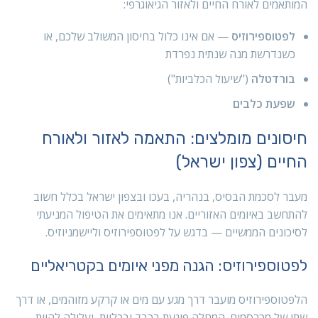
המותאמים לאורח החיים ולאזור הגיאוגרפי:
לפטוספירוזיס
— אם אינו כלול בחיסון המשולב שלכם, או
כשנדרשת מנה שנתית נפרדת
בורדטלה
("שיעול הכלביות")
שפעת כלבים
חיסונים מומלצים: התאמה לאזור ולאורח
החיים (צפון ישראל)
מעבר לסכמת הבסיס, בנהריה, בעכו ובצפון ישראל בכלל חשוב
להתחשב באיומים האזוריים. אנו מתאימים את הטיפול המניעתי
לסיכונים הממשיים — בדגש על לפטוספירוזיס וליישמניוזיס.
לפטוספירוזיס: הגנה מפני איומים בקטריאליים
הלפטוספירוזיס מועבר דרך מגע עם מים או קרקע מזוהמים, או דרך
שתן של מכרסמים. המחלה פוגעת בכבד ובכליות, ועלולה להיות