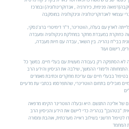
בה(רפואה פנימית, כירורגיה , אנדוקרינולוגיה) ובמרכז
רי עצמאי לאנדוקרינולוגיה וגינקולוגיה במוסקבה
ייתה לארץ עם בעלה, הווטרינר, ד"ר דימיטרי ברצ'נסקי,
ה כחוקרת במעבדת מחקר במחלקת גינקולוגיה ומעבדה
גית בבי"ח נהריה. בין השאר, עבדה עם חיות מעבדה,
ים, רישום ועוד
 לא הסתפקה רק בעבודה מעשית עם בעלי חיים. במשך כל
התמחותה ולימודי ההמשך, שילבה את הניסיון והידע הרב
טיפול בבעלי חיים עם עריכת מחקרים וכתיבת מאמרים
ים מובילים בתחום הווטרינרי, שהתפרסמו בכתבי עת מדעיים
ים
 של אלינה התגשם. היא ובעלה הווטרינר הקימו מרפאה
ת: "בטהובן" בנהריה כדי ליישם את הידע והניסיון הרב
 לטיפול חדשני בשילוב ראייה מערכתית, אוהבת ומסורה
ת המחמד