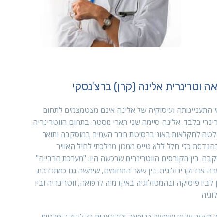
ה וטרינרית אלינה (קרן) ברצ'נסקי
 התעניינותה ועיסוקיה של אלינה אינם מצטמצמים לתחום
ינרי בלבד. אלינה סיימה שני תארי מסטר: בתחום הווטרינריה
לטה לחקלאות באוניברסיטת חבר העמים במוסקבה ותואר
הנדסת כלי חלל ללא טייס ממכון ממלכתי לחיל האוויר
בה. בין הקורסים הווטרינרים שרכשה היו: "מערכת הרבייה"
ה אנדוקרינולוגית. בין שאר התחומים, שימשה גם כמתנדבת
 לביו פיסיקה ובהמטולוגיה באקדמיה לרפואה, ווטרינריה וביו
וגיה
 כעשר שנים שימשה כרופאה וטרינארית בקליניקה פרטית