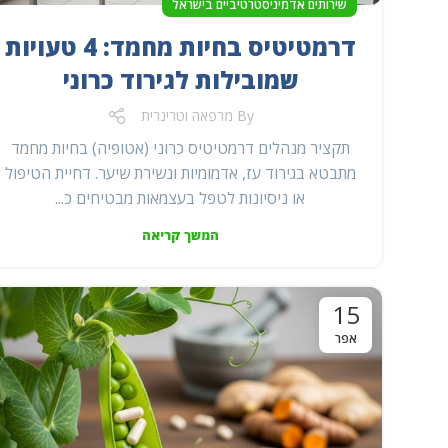
שירותים אדמיניסטרטיביים בישראל
דרמטיטיס בחיות מחמד: 4 טעויות
שמובילות לגירוד כרוני
By
מרפאה וטרינרית
תקציר מנהלים דרמטיטיס כרוני (אטופיה) בחיות מחמד
מתבטא בגירוד עז, אדמומיות ונשירת שיער. דחיית הטיפול
או ניסיונות לטפל בעצמאות מבטיחים כ...
המשך קריאה
15
אפר